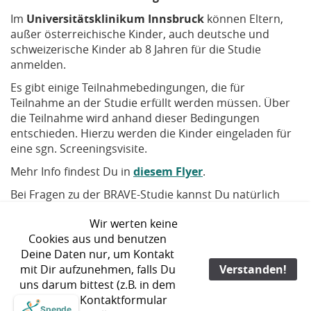
Im
Universitätsklinikum Innsbruck
können Eltern,
außer österreichische Kinder, auch deutsche und
schweizerische Kinder ab 8 Jahren für die Studie
anmelden.
Es gibt einige Teilnahmebedingungen, die für
Teilnahme an der Studie erfüllt werden müssen. Über
die Teilnahme wird anhand dieser Bedingungen
entschieden. Hierzu werden die Kinder eingeladen für
eine sgn. Screeningsvisite.
Mehr Info findest Du in
diesem Flyer
.
Bei Fragen zu der BRAVE-Studie kannst Du natürlich
jederzeit mit
uns Kontakt aufnehmen
.
Wir werten keine
Wir freuen uns schon!
Cookies aus und benutzen
Deine Daten nur, um Kontakt
mit Dir aufzunehmen, falls Du
Verstanden!
uns darum bittest (z.B. in dem
Du unser Kontaktformular
Spende
©2015-2026 FRIEDREICH-ATAXIE FÖRDERVEREIN E.V.
KONTAKT